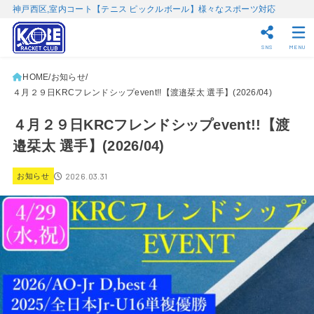
神戸西区,室内コート【テニス ピックルボール】様々なスポーツ対応
SNS
MENU
HOME
お知らせ
４月２９日KRCフレンドシップevent!!【渡邉栞太 選手】(2026/04)
４月２９日KRCフレンドシップevent!!【渡
邉栞太 選手】(2026/04)
2026.03.31
お知らせ