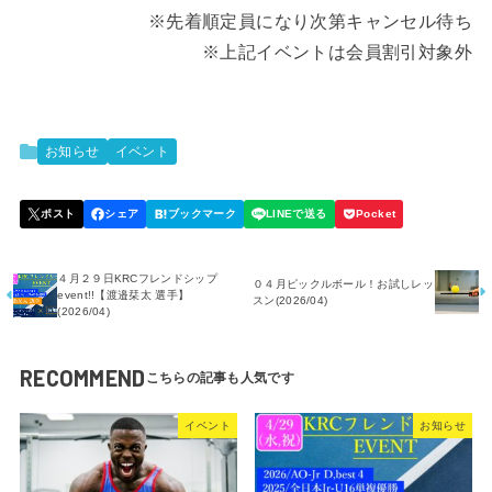
※先着順定員になり次第キャンセル待ち
※上記イベントは会員割引対象外
お知らせ
イベント
４月２９日KRCフレンドシップ
０４月ピックルボール！お試しレッ
event!!【渡邉栞太 選手】
スン(2026/04)
(2026/04)
RECOMMEND
イベント
お知らせ