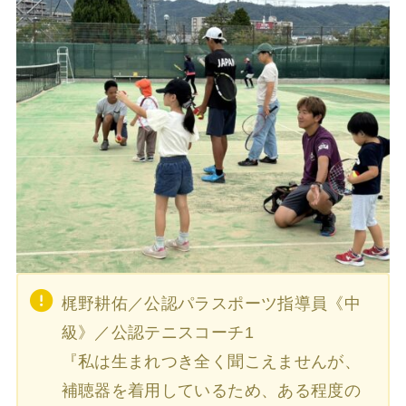
梶野耕佑／公認パラスポーツ指導員《中
級》／公認テニスコーチ1
『私は生まれつき全く聞こえませんが、
補聴器を着用しているため、ある程度の