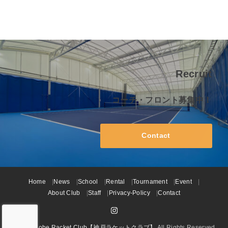
Recruit
コーチ・フロント募集中！
Contact
Home
News
School
Rental
Tournament
Event
About Club
Staff
Privacy-Policy
Contact
© 2026
Kobe Racket Club【神戸ラケットクラブ】
All Rights Reserved.