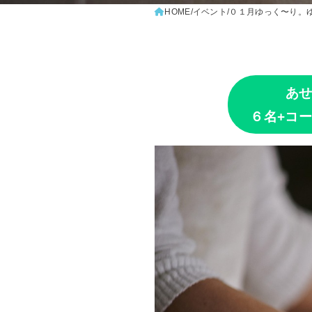
HOME
イベント
０１月ゆっく〜り。ゆっ
あ
６名+コ