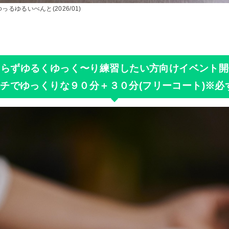
るゆるいべんと(2026/01)
せらずゆるくゆっく〜り練習したい方向けイベント開
ーチでゆっくりな９０分＋３０分(フリーコート)※必