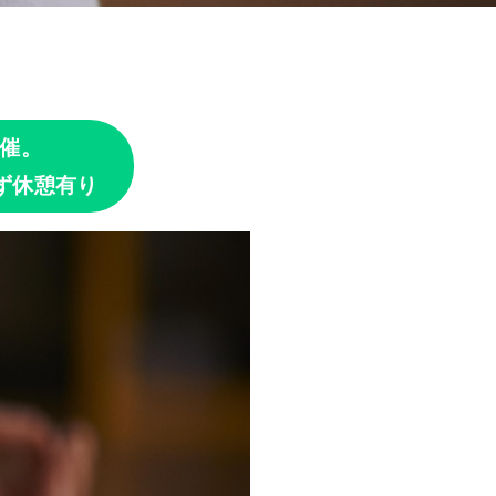
催。
ず休憩有り