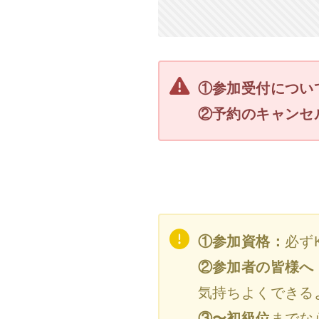
①参加受付につい
②予約のキャンセ
①参加資格：
必ず
②参加者の皆様へ
気持ちよくできる
③〜初級位
までな