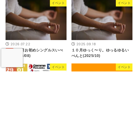
イベント
イベント
2026.07.22
2025.09.18
０8月お初めシングルスいべ
１０月ゆっく〜り。ゆっるゆるい
んと(2026/08)
べんと(2025/10)
イベント
イベント
2025.09.21
１０・１１月ピックルボールイベ
2026.02.19
ント!!生船プロ来神!!(2025/10,11)
０３月【小学生】カラダで感じろ
っ!!ガンガンJr.イベント!!
(2026/03)
イベント
イベント