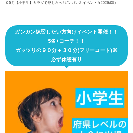
０5月【小学生】カラダで感じろっ!!ガンガンJr.イベント!!(2026/05)
ガンガン練習したい方向けイベント開催！！
5名+コーチ！！
ガッツリの９０分＋３０分(フリーコート)※
必ず休憩有り