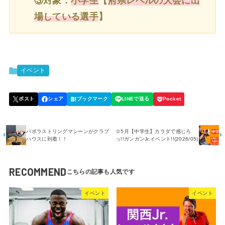
③対象：
小学生
【
府県レベルの大会に出
場している選手
】
イベント
バボラストリングマシーンがクラブ
０5月【中学生】カラダで感じろ
ハウスに到着！！
っ!!ガンガンJr.イベント!!(2026/05)
RECOMMEND
イベント
イベント